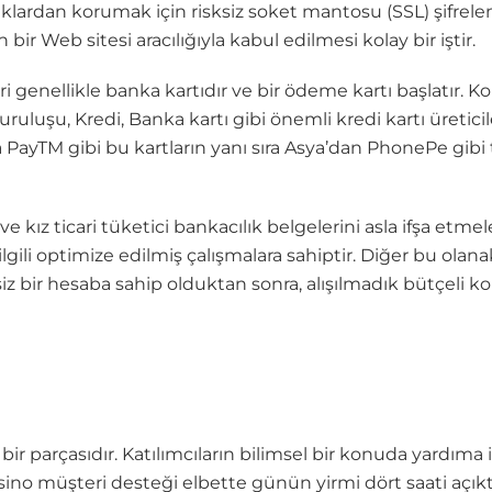
unklardan korumak için risksiz soket mantosu (SSL) şifrele
 bir Web sitesi aracılığıyla kabul edilmesi kolay bir iştir.
genellikle banka kartıdır ve bir ödeme kartı başlatır. Ko
uruluşu, Kredi, Banka kartı gibi önemli kredi kartı üretici
yTM gibi bu kartların yanı sıra Asya’dan PhonePe gibi taşına
 ve kız ticari tüketici bankacılık belgelerini asla ifşa etme
ilgili optimize edilmiş çalışmalara sahiptir. Diğer bu ola
tsiz bir hesaba sahip olduktan sonra, alışılmadık bütçel
r parçasıdır. Katılımcıların bilimsel bir konuda yardıma 
ino müşteri desteği elbette günün yirmi dört saati açıktı