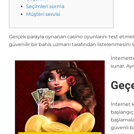
Seçimleri sorma
Müşteri servisi
Gerçek parayla oynanan casino oyunlarını test etmek i
güvenilir bir bahis uzmanı tarafından listelenmesini 
İnternette
sunar.
Ayr
Geçe
İnternet 
başlangıç 
başlamala
güvenli b