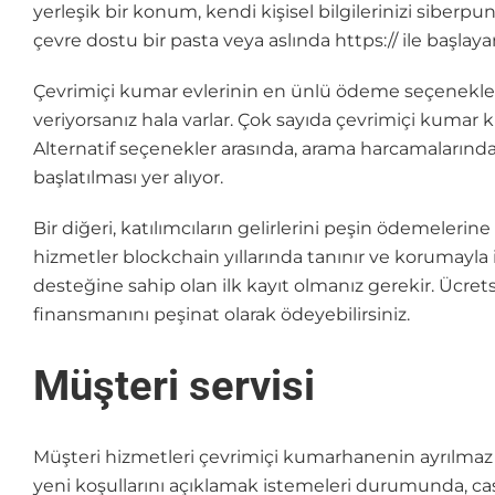
yerleşik bir konum, kendi kişisel bilgilerinizi siberp
çevre dostu bir pasta veya aslında https:// ile başlayan
Çevrimiçi kumar evlerinin en ünlü ödeme seçenekleri 
veriyorsanız hala varlar. Çok sayıda çevrimiçi kumar k
Alternatif seçenekler arasında, arama harcamalarında Pa
başlatılması yer alıyor.
Bir diğeri, katılımcıların gelirlerini peşin ödemelerine
hizmetler blockchain yıllarında tanınır ve korumayla 
desteğine sahip olan ilk kayıt olmanız gerekir. Ücre
finansmanını peşinat olarak ödeyebilirsiniz.
Müşteri servisi
Müşteri hizmetleri çevrimiçi kumarhanenin ayrılmaz bi
yeni koşullarını açıklamak istemeleri durumunda, cas