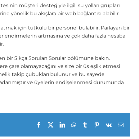
sinin müşteri desteğiyle ilgili su yolları grupları
e yönelik bu akışlara bir web bağlantısı alabilir.
atmak için tutkulu bir personel bulabilir. Parlayan bir
ğerlendirmelerin artmasına ve çok daha fazla hesaba
r.
ren bir Sıkça Sorulan Sorular bölümüne bakın.
re çare olamayacağını ve size bir üs eşlik etmesi
önelik takip çubukları bulunur ve bu sayede
ya adanmıştır ve üyelerin endişelenmesi durumunda
Facebook
X
LinkedIn
WhatsApp
Tumblr
Pinterest
Vk
Email