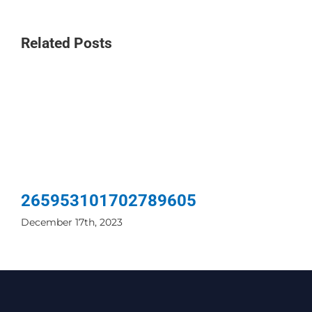
Related Posts
265953101702789605
December 17th, 2023