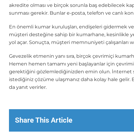
akredite olması ve birçok sorunla baş edebilecek kapas
sunması gerekir. Bunlar e-posta, telefon ve canlı konu
En önemli kumar kuruluşları, endişeleri gidermek ve on
müşteri desteğine sahip bir kumarhane, kesinlikle ye
yol açar. Sonuçta, müşteri memnuniyeti çalışanları we
Gevezelik etmenin yanı sıra, birçok çevrimiçi kumarh
Hemen hemen tamamı yeni başlayanlar için çevrimiçi k
gerektiğini gözlemlediğinizden emin olun. İnternet si
istediğiniz çözüme ulaşmanız daha kolay hale gelir
da yanıt verirler.
Share This Article