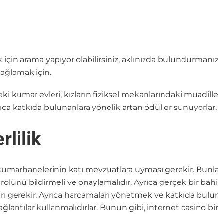
çin arama yapıyor olabilirsiniz, aklınızda bulundurmanız 
sağlamak için.
ki kumar evleri, kızların fiziksel mekanlarındaki muadiller
ıca katkıda bulunanlara yönelik artan ödüller sunuyorlar.
rlilik
kumarhanelerinin katı mevzuatlara uyması gerekir. Bunlar
​​rolünü bildirmeli ve onaylamalıdır. Ayrıca gerçek bir b
rı gerekir. Ayrıca harcamaları yönetmek ve katkıda bulunan
ağlantılar kullanmalıdırlar. Bunun gibi, internet casino 