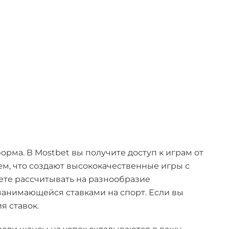
рма. В Mostbet вы получите доступ к играм от
 тем, что создают высококачественные игры с
ете рассчитывать на разнообразие
 занимающейся ставками на спорт. Если вы
я ставок.