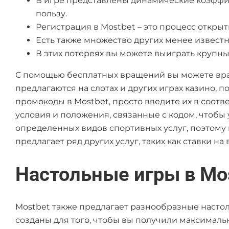
В игре представлены динамические коэффи
пользу.
Регистрация в Mostbet – это процесс откры
Есть также множество других менее известны
В этих лотереях вы можете выиграть крупны
С помощью бесплатных вращений вы можете вра
предлагаются на слотах и других играх казино, 
промокоды в Mostbet, просто введите их в соот
условия и положения, связанные с кодом, чтобы 
определенных видов спортивных услуг, поэтому 
предлагает ряд других услуг, таких как ставки на
Настольные игры в Mo
Mostbet также предлагает разнообразные настоль
созданы для того, чтобы вы получили максималь