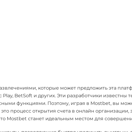
азвлечениями, которые может предложить эта платфо
c Play, BetSoft и других. Эти разработчики известны
ными функциями. Поэтому, играя в Mostbet, вы мож
 это процесс открытия счета в онлайн организации,
то Mostbet станет идеальным местом для совершени