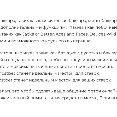
аккара, таких как классическая баккара, мини-бакка
ополнительными функциями, такими как побочные ст
аких как Jacks or Better, Aces and Faces, Deuces Wi
ми и возможностью крупного выигрыша.
тольные игры, такие как блэкджек, рулетка и баккар
 и созданы для того, чтобы вы получили максимальн
та и максимальный лимит снятия средств в месяц.
Mostbet станет идеальным местом для ставок.
ostbet станет идеальным местом для ваших ставок.
елать это, чтобы сделать ваше общение с этой онл
ксимальный лимит снятия средств в месяц. Если вы