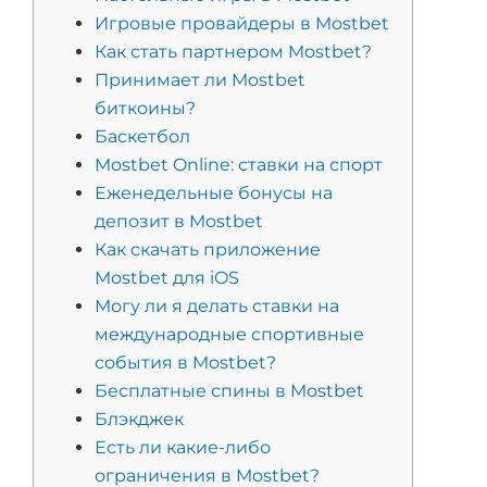
Игровые провайдеры в Mostbet
Как стать партнером Mostbet?
Принимает ли Mostbet
биткоины?
Баскетбол
Mostbet Online: ставки на спорт
Еженедельные бонусы на
депозит в Mostbet
Как скачать приложение
Mostbet для iOS
Могу ли я делать ставки на
международные спортивные
события в Mostbet?
Бесплатные спины в Mostbet
Блэкджек
Есть ли какие-либо
ограничения в Mostbet?