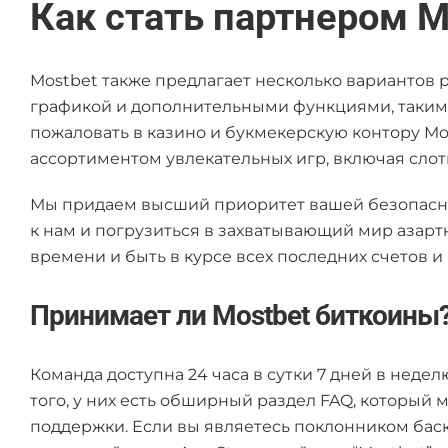
Как стать партнером M
Mostbet также предлагает несколько вариантов р
графикой и дополнительными функциями, такими
пожаловать в казино и букмекерскую контору Mo
ассортиментом увлекательных игр, включая слот
Мы придаем высший приоритет вашей безопасно
к нам и погрузиться в захватывающий мир азар
времени и быть в курсе всех последних счетов и 
Принимает ли Mostbet биткоины
Команда доступна 24 часа в сутки 7 дней в неде
того, у них есть обширный раздел FAQ, который 
поддержки. Если вы являетесь поклонником баске