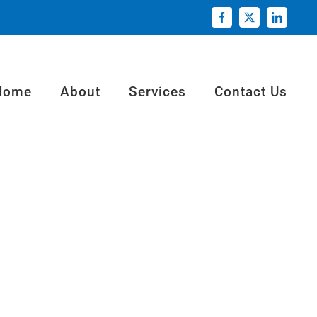
Facebook
X
LinkedIn
Home
About
Services
Contact Us