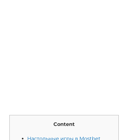
Mostbet On
букмек
Content
Настольные игры в Mostbet