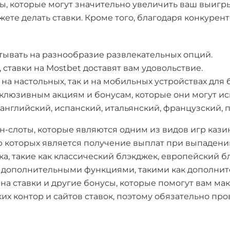
 которые могут значительно увеличить ваш выигры
ожете делать ставки. Кроме того, благодаря конкур
итывать на разнообразие развлекательных опций.
ставки на Mostbet доставят вам удовольствие.
к на настольных, так и на мобильных устройствах для
склюзивным акциям и бонусам, которые они могут и
английский, испанский, итальянский, французский, п
йн-слоты, которые являются одним из видов игр ка
 которых является получение выплат при выпадени
а, такие как классический блэкджек, европейский 
дополнительными функциями, такими как дополнител
на ставки и другие бонусы, которые помогут вам м
х контор и сайтов ставок, поэтому обязательно пр