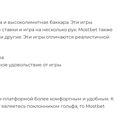
ра и высоколимитная баккара. Эти игры
авки и игра на несколько рук. Mostbet также
ld и другие. Эти игры отличаются реалистичной
а.
ое удовольствие от игры.
айн-платформой более комфортным и удобным. К
 являетесь поклонником гольфа, то Mostbet