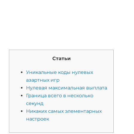
нет законодательства
Онлайн купоны 2023
Статьи
Уникальные коды нулевых
азартных игр
Нулевая максимальная выплата
Граница всего в несколько
секунд
Никаких самых элементарных
настроек