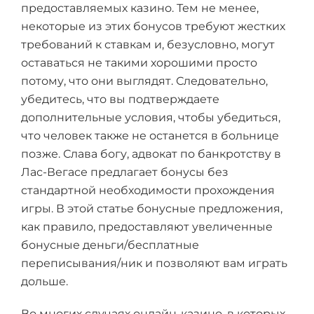
предоставляемых казино. Тем не менее,
некоторые из этих бонусов требуют жестких
требований к ставкам и, безусловно, могут
оставаться не такими хорошими просто
потому, что они выглядят. Следовательно,
убедитесь, что вы подтверждаете
дополнительные условия, чтобы убедиться,
что человек также не останется в больнице
позже. Слава богу, адвокат по банкротству в
Лас-Вегасе предлагает бонусы без
стандартной необходимости прохождения
игры. В этой статье бонусные предложения,
как правило, предоставляют увеличенные
бонусные деньги/бесплатные
переписывания/ник и позволяют вам играть
дольше.
Во многих случаях онлайн-казино, в которых