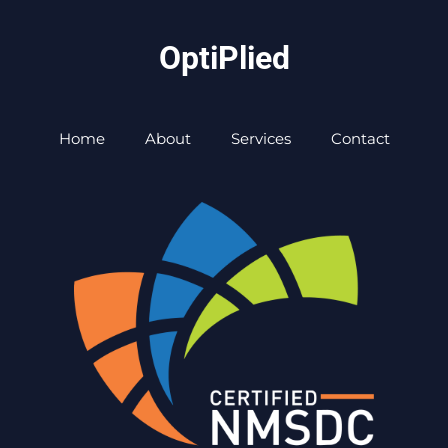
OptiPlied
Home
About
Services
Contact