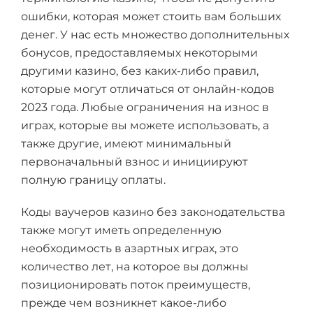
ошибки, которая может стоить вам больших
денег. У нас есть множество дополнительных
бонусов, предоставляемых некоторыми
другими казино, без каких-либо правил,
которые могут отличаться от онлайн-кодов
2023 года. Любые ограничения на износ в
играх, которые вы можете использовать, а
также другие, имеют минимальный
первоначальный взнос и инициируют
полную границу оплаты.
Коды ваучеров казино без законодательства
также могут иметь определенную
необходимость в азартных играх, это
количество лет, на которое вы должны
позиционировать поток преимуществ,
прежде чем возникнет какое-либо