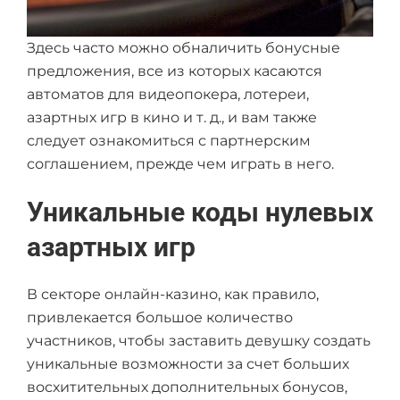
Здесь часто можно обналичить бонусные
предложения, все из которых касаются
автоматов для видеопокера, лотереи,
азартных игр в кино и т.
д., и вам также
следует ознакомиться с партнерским
соглашением, прежде чем играть в него.
Уникальные коды нулевых
азартных игр
В секторе онлайн-казино, как правило,
привлекается большое количество
участников, чтобы заставить девушку создать
уникальные возможности за счет больших
восхитительных дополнительных бонусов,