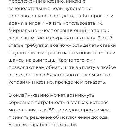
предложений в казино, никакие
законодательные коды купонов не
предлагают много средств, чтобы провести
время в игре и начать использовать их.
Мириэль не имеет ограничений на то, как
долго вы можете сохранять выплату. В этой
статье требуется возможность делать ставки
на длительный срок и начать повышать свои
шансы на выигрыш. Кроме того, они
позволяют вам обналичить выплату в любое
время, однако обязательно ознакомьтесь с
условиями казино, прежде чем отказать.
В онлайн-казино может возникнуть
серьезная потребность в ставках, которая
может занять до 85 периодов, прежде чем
принять решение об исключении дохода.
Если вы заработаете хотя бы