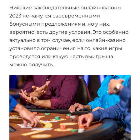
Никакие законодательные онлайн-купоны
2023 не кажутся своевременными
бонусными предложениями, но у них,
вероятно, есть другие условия. Это особенно
актуально в том случае, если онлайн-казино
установило ограничения на то, какие игры
проводятся или какую часть выигрыша
можно получить.