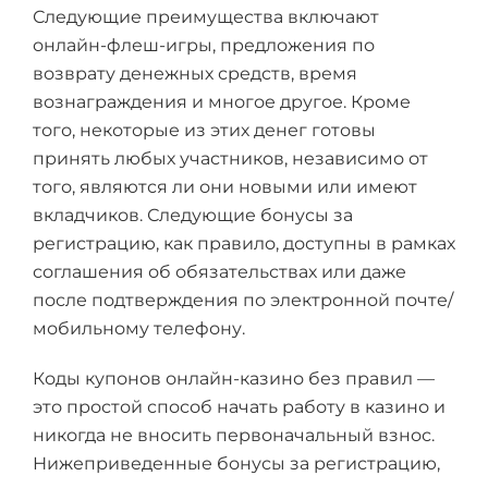
Следующие преимущества включают
онлайн-флеш-игры, предложения по
возврату денежных средств, время
вознаграждения и многое другое. Кроме
того, некоторые из этих денег готовы
принять любых участников, независимо от
того, являются ли они новыми или имеют
вкладчиков. Следующие бонусы за
регистрацию, как правило, доступны в рамках
соглашения об обязательствах или даже
после подтверждения по электронной почте/
мобильному телефону.
Коды купонов онлайн-казино без правил —
это простой способ начать работу в казино и
никогда не вносить первоначальный взнос.
Нижеприведенные бонусы за регистрацию,