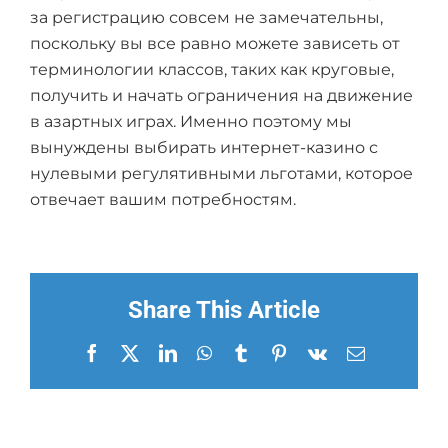
за регистрацию совсем не замечательны,
поскольку вы все равно можете зависеть от
терминологии классов, таких как круговые,
получить и начать ограничения на движение
в азартных играх. Именно поэтому мы
вынуждены выбирать интернет-казино с
нулевыми регулятивными льготами, которое
отвечает вашим потребностям.
Share This Article
Facebook
X
LinkedIn
WhatsApp
Tumblr
Pinterest
Vk
Email