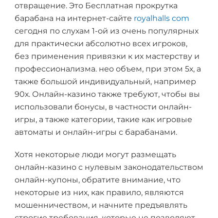
отвращение. Это Бесплатная прокрутка
барабана на интернет-сайте
royalhalls com
сегодня по слухам 1-ой из очень популярных
для практически абсолютно всех игроков,
без применения привязки к их мастерству и
профессионализма. нео объем, при этом 5х, а
также большой индивидуальный, например
90х. Онлайн-казино также требуют, чтобы вы
использовали бонусы, в частности онлайн-
игры, а также категории, такие как игровые
автоматы и онлайн-игры с барабанами.
Хотя некоторые люди могут размещать
онлайн-казино с нулевым законодательством
онлайн-купоны, обратите внимание, что
некоторые из них, как правило, являются
мошенничеством, и начните предъявлять
строгие требования, которые не позволяют