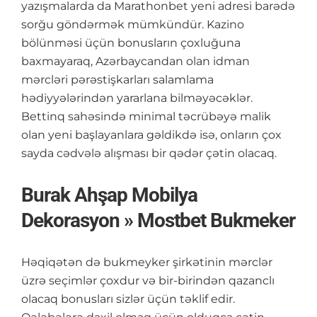
yazışmalarda da Marathonbet yeni adresi barədə
sorğu göndərmək mümkündür. Kazino
bölünməsi üçün bonusların çoxluğuna
baxmayaraq, Azərbaycandan olan idman
mərcləri pərəstişkarları salamlama
hədiyyələrindən yararlana bilməyəcəklər.
Bettinq sahəsində minimal təcrübəyə malik
olan yeni başlayanlara gəldikdə isə, onların çox
sayda cədvələ alışması bir qədər çətin olacaq.
Burak Ahşap Mobilya
Dekorasyon » Mostbet Bukmeker
Həqiqətən də bukmeyker şirkətinin mərclər
üzrə seçimlər çoxdur və bir-birindən qazanclı
olacaq bonusları sizlər üçün təklif edir.