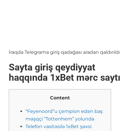
İraqda Telegrama giriş qadağası aradan qaldırıldı
Sayta giriş qeydiyyat
haqqında 1xBet mərc saytı
Content
“Feyenoord”u çempion edən baş
məşqçi “Tottenhem” yolunda
Telefon vasitəsilə 1xBet şəxsi