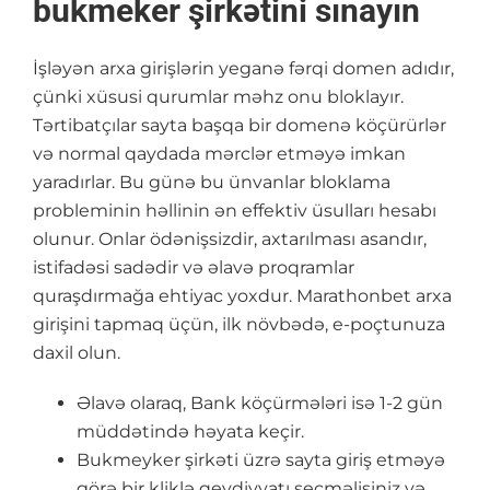
bukmeker şirkətini sınayın
İşləyən arxa girişlərin yeganə fərqi domen adıdır,
çünki xüsusi qurumlar məhz onu bloklayır.
Tərtibatçılar sayta başqa bir domenə köçürürlər
və normal qaydada mərclər etməyə imkan
yaradırlar. Bu günə bu ünvanlar bloklama
probleminin həllinin ən effektiv üsulları hesabı
olunur. Onlar ödənişsizdir, axtarılması asandır,
istifadəsi sadədir və əlavə proqramlar
quraşdırmağa ehtiyac yoxdur. Marathonbet arxa
girişini tapmaq üçün, ilk növbədə, e-poçtunuza
daxil olun.
Əlavə olaraq, Bank köçürmələri isə 1-2 gün
müddətində həyata keçir.
Bukmeyker şirkəti üzrə sayta giriş etməyə
görə bir kliklə qeydiyyatı seçməlisiniz və