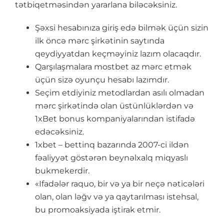
tətbiqetməsindən yararlana biləcəksiniz.
Şəxsi hesabınıza giriş edə bilmək üçün sizin
ilk öncə mərc şirkətinin saytında
qeydiyyatdan keçməyiniz lazım olacaqdır.
Qarşılaşmalara mostbet az mərc etmək
üçün sizə oyunçu hesabı lazımdır.
Seçim etdiyiniz metodlardan asılı olmadan
mərc şirkətində olan üstünlüklərdən və
1xBet bonus kompaniyalarından istifadə
edəcəksiniz.
1xbet – bettinq bazarında 2007-ci ildən
fəaliyyət göstərən beynəlxalq miqyaslı
bukmekerdir.
«Ifadələr raquo, bir və ya bir neçə nəticələri
olan, olan ləğv və ya qaytarılması istehsal,
bu promoaksiyada iştirak etmir.