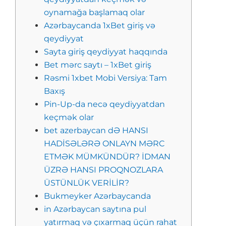
oynamağa başlamaq olar
Azərbaycanda 1xBet giriş və
qeydiyyat
Sayta giriş qeydiyyat haqqında
Bet mərc saytı – 1xBet giriş
Rəsmi 1xbet Mobi Versiya: Tam
Baxış
Pin-Up-da necə qeydiyyatdan
keçmək olar
bet azerbaycan dƏ HANSI
HADİSƏLƏRƏ ONLAYN MƏRC
ETMƏK MÜMKÜNDÜR? İDMAN
ÜZRƏ HANSI PROQNOZLARA
ÜSTÜNLÜK VERİLİR?
Bukmeyker Azərbaycanda
in Azərbaycan saytına pul
yatırmaq və çıxarmaq üçün rahat