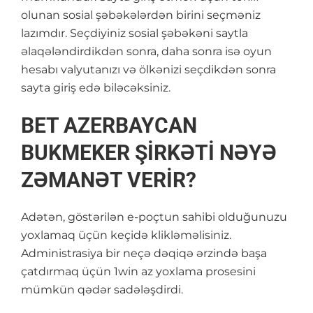
olunan sosial şəbəkələrdən birini seçməniz
lazımdır. Seçdiyiniz sosial şəbəkəni saytla
əlaqələndirdikdən sonra, daha sonra isə oyun
hesabı valyutanızı və ölkənizi seçdikdən sonra
sayta giriş edə biləcəksiniz.
BET AZERBAYCAN
BUKMEKER ŞİRKƏTİ NƏYƏ
ZƏMANƏT VERİR?
Adətən, göstərilən e-poçtun sahibi olduğunuzu
yoxlamaq üçün keçidə klikləməlisiniz.
Administrasiya bir neçə dəqiqə ərzində başa
çatdırmaq üçün 1win az yoxlama prosesini
mümkün qədər sadələşdirdi.