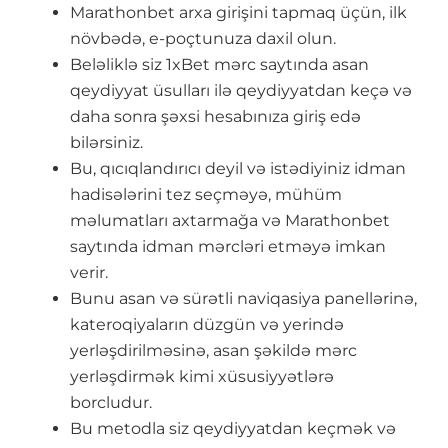
Marathonbet arxa girişini tapmaq üçün, ilk
növbədə, e-poçtunuza daxil olun.
Beləliklə siz 1xBet mərc saytında asan
qeydiyyat üsulları ilə qeydiyyatdan keçə və
daha sonra şəxsi hesabınıza giriş edə
bilərsiniz.
Bu, qıcıqlandırıcı deyil və istədiyiniz idman
hadisələrini tez seçməyə, mühüm
məlumatları axtarmağa və Marathonbet
saytında idman mərcləri etməyə imkan
verir.
Bunu asan və sürətli naviqasiya panellərinə,
kateroqiyaların düzgün və yerində
yerləşdirilməsinə, asan şəkildə mərc
yerləşdirmək kimi xüsusiyyətlərə
borcludur.
Bu metodla siz qeydiyyatdan keçmək və