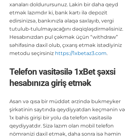
xanaları doldurursunuz. Lakin bir daha qeyd
etmək lazımdır ki, bank kartı ilə depozit
edirsinizsə, bankınızla əlaqə saxlayıb, vergi
tutulub-tululmayacağını dəqiqləşdirməlisiniz.
Hesabınızdan pul çəkmək üçün “withdraw”
səhifəsinə daxil olub, çıxarış etmək istədiyiniz
metodu seçirsiniz
https://1xbetaz3.com
.
Telefon vasitəsilə 1xBet şəxsi
hesabınıza giriş etmək
Asan və qısa bir müddət ərzində bukmeyker
şirkətinin saytında qeydiyyatdan keçmənin və
1x bahis girişi bir yolu da telefon vasitəsilə
qeydiyyatdır. Sizə lazım olan mobil telefon
nömrənizi daxil etmək, daha sonra isə həmin