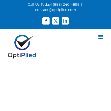
Skip
Call Us Today! (888) 240-4899
|
to
contact@optiplied.com
content
Facebook
X
LinkedIn
Mostbet Azerbaycan