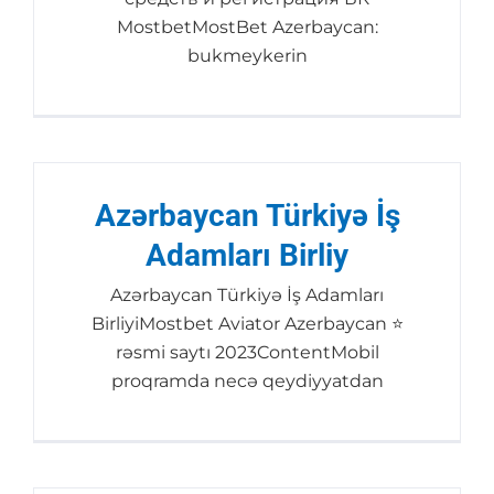
MostbetMostBet Azerbaycan:
bukmeykerin
Azərbaycan Türkiyə İş
Adamları Birliy
Azərbaycan Türkiyə İş Adamları
BirliyiMostbet Aviator Azerbaycan ⭐️
rəsmi saytı 2023ContentMobil
proqramda necə qeydiyyatdan