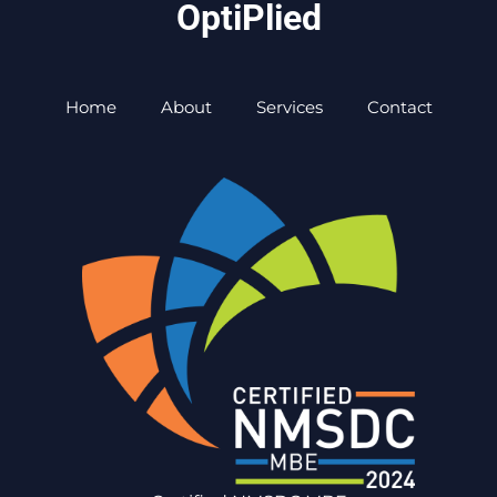
OptiPlied
Home
About
Services
Contact