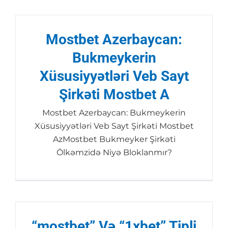
Mostbet Azerbaycan:
Bukmeykerin
Xüsusiyyətləri Veb Sayt
Şirkəti Mostbet A
Mostbet Azerbaycan: Bukmeykerin
Xüsusiyyətləri Veb Sayt Şirkəti Mostbet
AzMostbet Bukmeyker Şirkəti
Ölkəmzidə Niyə Bloklanmır?
“mostbet” Və “1xbet” Tipli