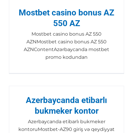
Mostbet casino bonus AZ
550 AZ
Mostbet casino bonus AZ 550
AZNMostbet casino bonus AZ 550
AZNContentAzərbaycanda mostbet
promo kodundan
Azerbaycanda etibarlı
bukmeker kontor
Azerbaycanda etibarlı bukmeker
kontoruMostbet-AZ90 giriş və qeydiyyat