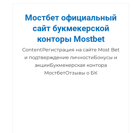
Мостбет официальный
сайт букмекерской
конторы Mostbet
ContentРегистрация на сайте Most Bet
и подтверждение личностиБонусы и
акцииБукмекерская контора
МостбетОтзывы о БК