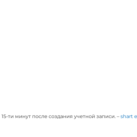
т Мостбет Ставки 
– 920
15-ти минут после создания учетной записи. –
shart 