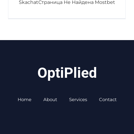
SkachatСтраница Не Найдена Mostbet
OptiPlied
Home
About
Services
Contact