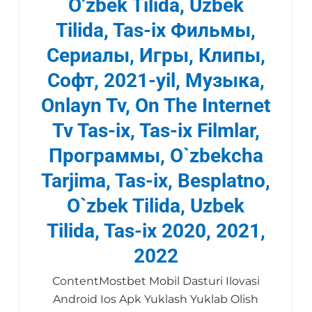
O’zbek Tilida, Uzbek
Tilida, Tas-ix Фильмы,
Сериалы, Игры, Клипы,
Софт, 2021-yil, Музыка,
Onlayn Tv, On The Internet
Tv Tas-ix, Tas-ix Filmlar,
Программы, O`zbekcha
Tarjima, Tas-ix, Besplatno,
O`zbek Tilida, Uzbek
Tilida, Tas-ix 2020, 2021,
2022
ContentMostbet Mobil Dasturi Ilovasi
Android Ios Apk Yuklash Yuklab Olish