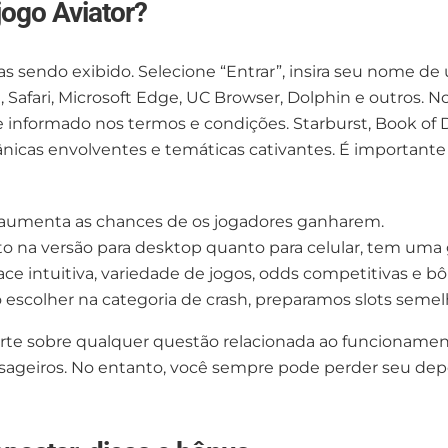
ogo Aviator?
as sendo exibido. Selecione “Entrar”, insira seu nome de 
afari, Microsoft Edge, UC Browser, Dolphin e outros. N
te informado nos termos e condições. Starburst, Book of
ânicas envolventes e temáticas cativantes. É importante
o aumenta as chances de os jogadores ganharem.
nto na versão para desktop quanto para celular, tem uma
ace intuitiva, variedade de jogos, odds competitivas e b
 escolher na categoria de crash, preparamos slots semel
te sobre qualquer questão relacionada ao funcionamento
ageiros. No entanto, você sempre pode perder seu depósi