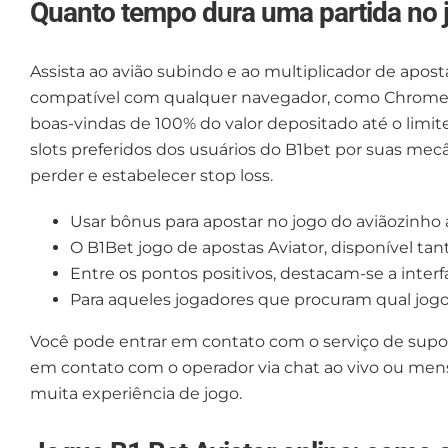
Quanto tempo dura uma partida no j
Assista ao avião subindo e ao multiplicador de apost
compatível com qualquer navegador, como Chrome, S
boas-vindas de 100% do valor depositado até o limi
slots preferidos dos usuários do B1bet por suas mec
perder e estabelecer stop loss.
Usar bônus para apostar no jogo do aviãozinh
O B1Bet jogo de apostas Aviator, disponível ta
Entre os pontos positivos, destacam-se a interf
Para aqueles jogadores que procuram qual jogo
Você pode entrar em contato com o serviço de supor
em contato com o operador via chat ao vivo ou mens
muita experiência de jogo.