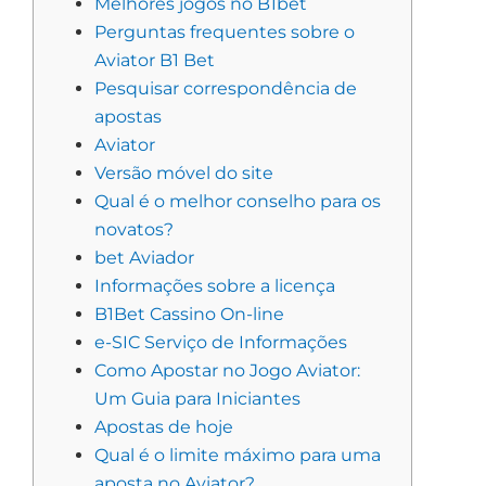
Melhores jogos no B1bet
Perguntas frequentes sobre o
Aviator B1 Bet
Pesquisar correspondência de
apostas
Aviator
Versão móvel do site
Qual é o melhor conselho para os
novatos?
bet Aviador
Informações sobre a licença
B1Bet Cassino On-line
e-SIC Serviço de Informações
Como Apostar no Jogo Aviator:
Um Guia para Iniciantes
Apostas de hoje
Qual é o limite máximo para uma
aposta no Aviator?