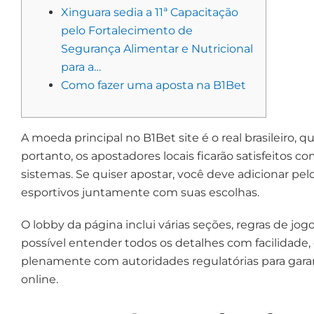
Xinguara sedia a 11ª Capacitação
pelo Fortalecimento de
Segurança Alimentar e Nutricional
para a…
Como fazer uma aposta na B1Bet
A moeda principal no B1Bet site é o real brasileiro, 
portanto, os apostadores locais ficarão satisfeitos 
sistemas. Se quiser apostar, você deve adicionar pel
esportivos juntamente com suas escolhas.
O lobby da página inclui várias seções, regras de j
possível entender todos os detalhes com facilidade,
plenamente com autoridades regulatórias para garant
online.