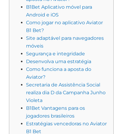
B1Bet Aplicativo móvel para
Android e iOS
Como jogar no aplicativo Aviator
B1 Bet?
Site adaptável para navegadores
móveis
Segurança e integridade
Desenvolva uma estratégia
Como funciona a aposta do
Aviator?
Secretaria de Assistência Social
realiza dia D da Campanha Junho
Violeta
B1Bet Vantagens para os
jogadores brasileiros
Estratégias vencedoras no Aviator
B1 Bet