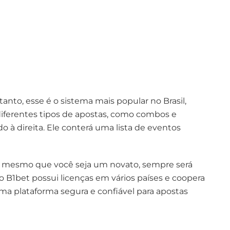
tanto, esse é o sistema mais popular no Brasil,
r diferentes tipos de apostas, como combos e
 à direita. Ele conterá uma lista de eventos
nto, mesmo que você seja um novato, sempre será
o B1bet possui licenças em vários países e coopera
ma plataforma segura e confiável para apostas