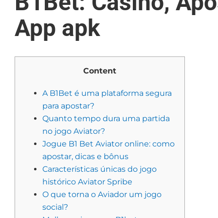
B1Bet: Casino, Apo
App apk
Content
A B1Bet é uma plataforma segura
para apostar?
Quanto tempo dura uma partida
no jogo Aviator?
Jogue B1 Bet Aviator online: como
apostar, dicas e bônus
Características únicas do jogo
histórico Aviator Spribe
O que torna o Aviador um jogo
social?